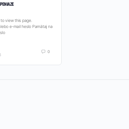
PENIAZE
to view this page.
lebo e-mail heslo Pamätaj na
slo
0
6