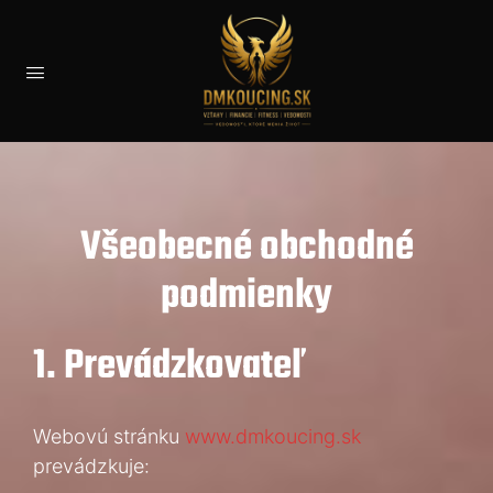
Všeobecné obchodné
podmienky
1. Prevádzkovateľ
Webovú stránku
www.dmkoucing.sk
prevádzkuje: