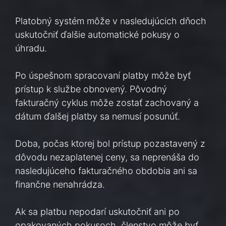
Platobný systém môže v nasledujúcich dňoch
uskutočniť ďalšie automatické pokusy o
úhradu.
Po úspešnom spracovaní platby môže byť
prístup k službe obnovený. Pôvodný
fakturačný cyklus môže zostať zachovaný a
dátum ďalšej platby sa nemusí posunúť.
Doba, počas ktorej bol prístup pozastavený z
dôvodu nezaplatenej ceny, sa neprenáša do
nasledujúceho fakturačného obdobia ani sa
finančne nenahrádza.
Ak sa platbu nepodarí uskutočniť ani po
opakovaných pokusoch, členstvo môže byť