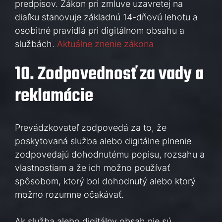
predpisov. Zákon pri zmluve uzavretej na
diaľku stanovuje základnú 14-dňovú lehotu a
osobitné pravidlá pri digitálnom obsahu a
službách.
Aktuálne znenie zákona
10. Zodpovednosť za vady a
reklamácie
Prevádzkovateľ zodpovedá za to, že
poskytovaná služba alebo digitálne plnenie
zodpovedajú dohodnutému popisu, rozsahu a
vlastnostiam a že ich možno používať
spôsobom, ktorý bol dohodnutý alebo ktorý
možno rozumne očakávať.
Ak služba alebo digitálny obsah nie sú