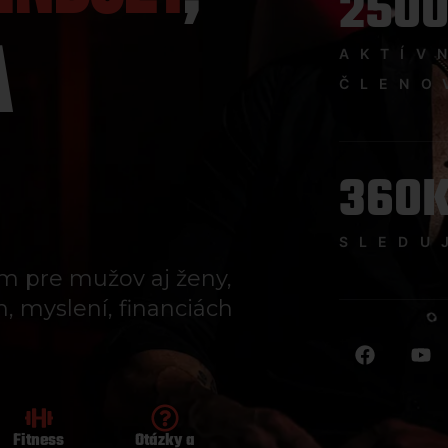
250
A
AKTÍV
ČLENO
360
SLEDU
m pre mužov aj ženy,
h, myslení, financiách
Fitness
Otázky a