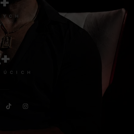
0+
NYCH
V
K+
JÚCICH