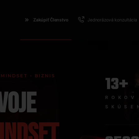
Zakúpiť Členstvo
Jednorázová konzultácia
13+
 MINDSET • BIZNIS
VOJE
ROKOV
SKÚSE
INDSET
,