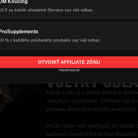
DM Koučing
10 € za každé uhradené členstvo cez váš odkaz.
ProSupplements
10 % z každého predaného produktu cez váš odkaz.
DANIEL MAGYAR
SILNÝ ČLOVE
OTVORIŤ AFFILIATE ZÓNU
Nezobrazovať
VŠETKY OBLA
Každý z nás sa v živote dostane do bod
rovnakým spôsobom. Chceme viac energ
postavu alebo jednoducho kvalitnejší 
Počas rokov som pochopil, že všetky o
budovať úspešný biznis bez disciplín