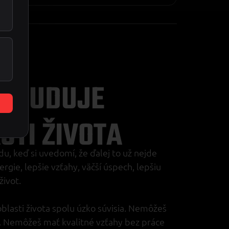
K BUDUJE
STI ŽIVOTA
u, keď si uvedomí, že ďalej to už nejde
ie, lepšie vzťahy, väčší úspech, lepšiu
život.
blasti života spolu úzko súvisia. Nemôžeš
y. Nemôžeš mať kvalitné vzťahy bez práce