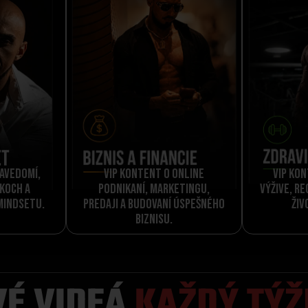
bavedomí,
VIP kontent o online
VIP kon
ykoch a
podnikaní, marketingu,
výžive, r
mindsetu.
predaji a budovaní úspešného
živ
biznisu.
VÉ VIDEÁ
KAŽDÝ TÝŽ