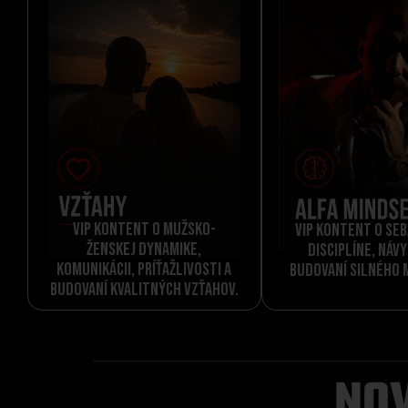
VIP kontent o mužsko-
VIP kontent o se
ženskej dynamike,
disciplíne, náv
komunikácii, príťažlivosti a
budovaní silného 
budovaní kvalitných vzťahov.
NO