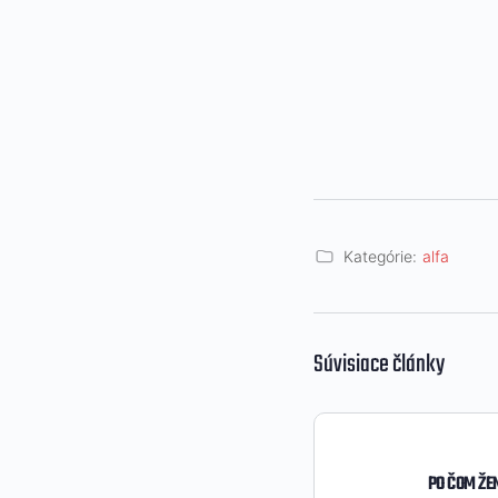
Kategórie:
alfa
Súvisiace články
PO ČOM ŽE