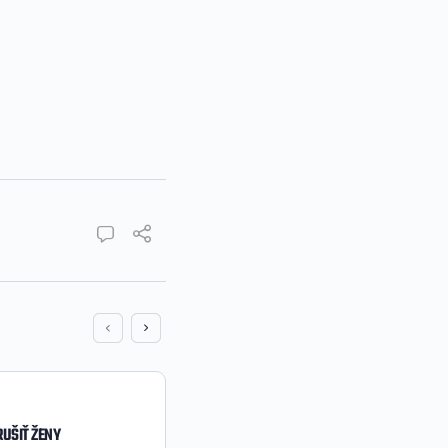
UŠIŤ ŽENY
AKO BALIŤ ŽENY NA INSTAG