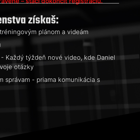
avené – stačí dokončiť registráciu.
enstva získaš:
 tréningovým plánom a videám
u
- Každý týždeň nové video, kde Daniel
voje otázky
m správam - priama komunikácia s