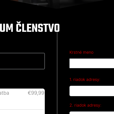
IUM ČLENSTVO
Krstné meno
1. riadok adresy:
atba
€99,99
2. riadok adresy: