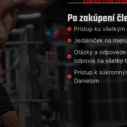
Všetko máš pripr
Po zakúpení čl
Prístup ku všetkým
Jedálniček na mier
Otázky a odpovede 
odpovie na všetky t
Prístup k súkromný
Danielom