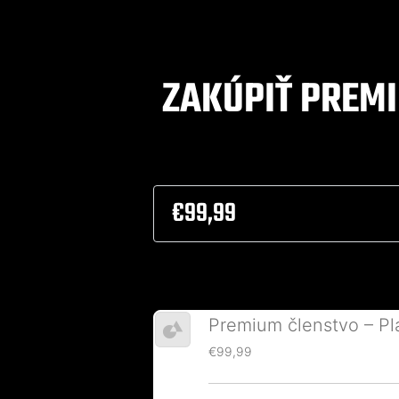
ZAKÚPIŤ PREM
Zaplatiť DM Koučing
€99,99
Premium členstvo – Pl
€99,99