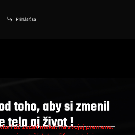
Prihlásiť sa
O
 od toho, aby si zmenil
e telo aj život !
 ktorí už začali makať na svojej premene.