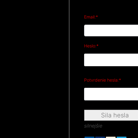
Email:*
Heslo:*
Potvrdenie hesla:*
Sila hesla
silnejšie