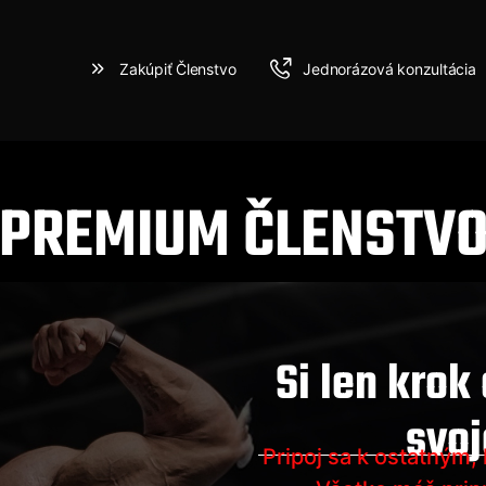
Zakúpiť Členstvo
Jednorázová konzultácia
PREMIUM ČLENSTV
Si len krok
svoj
Pripoj sa k ostatným,