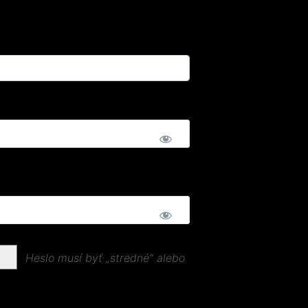
Heslo musí byť „stredné“ alebo