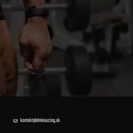
kontakt@dmkoucing.sk