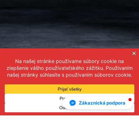
Všeobecné obchodné podmienky
Ochrana osobných údajov
kontakt@dmkoucing.sk
Zákaznická podpora