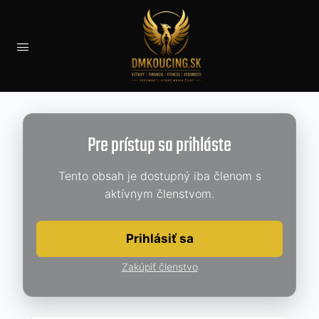
Pre prístup sa prihláste
Tento obsah je dostupný iba členom s
aktívnym členstvom.
Prihlásiť sa
Zakúpiť členstvo