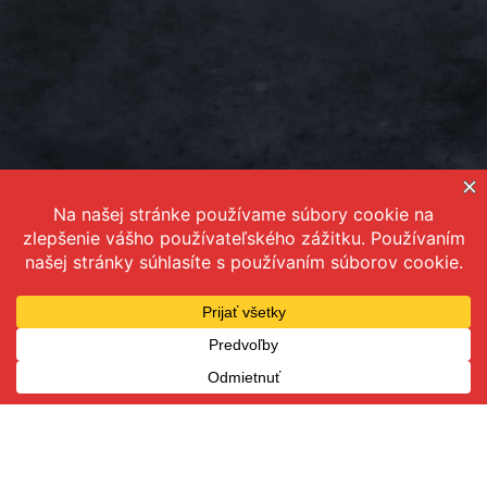
Všeobecné obchodné podmienky
Ochrana osobných údajov
kontakt@dmkoucing.sk