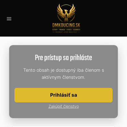
Pre prístup sa prihláste
Tento obsah je dostupný iba členom s
aktívnym členstvom.
Prihlásiť sa
Zakúpiť členstvo