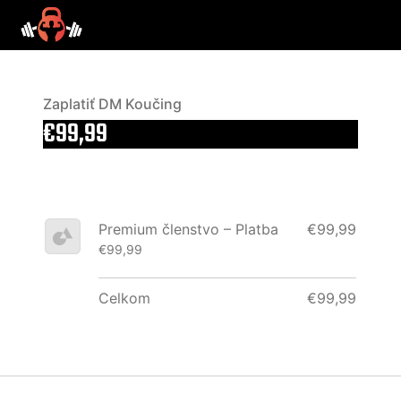
Zaplatiť DM Koučing
€99,99
Premium členstvo – Platba
€99,99
€99,99
Celkom
€99,99