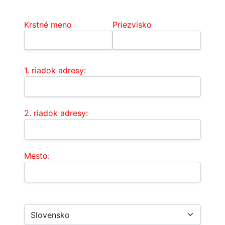
Kontaktné údaje:
Krstné meno
Priezvisko
Fakturačná adresa
1. riadok adresy:
2. riadok adresy:
Mesto:
Krajina: